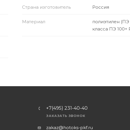
Страна изготовитель
Россия
Материал
полиэтилен (ПЭ
класса ПЭ 100+ 
+7(495) 231-40-40
ЗАКАЗАТЬ ЗВОНОК
zakaz@hotoks-pkf.ru