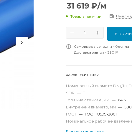
31 619
₽
/м
Нашли 
Товар в наличии
В КОРЗ
Самовывоз сегодня - бесплат
Доставка завтра - 390 ₽
ХАРАКТЕРИСТИКИ
Номинальный диаметр DN (Дн, D,
SDR
—
11
Толщина стенки e, мм
—
64.5
Внутренний диаметр, мм
—
580
ГОСТ
—
ГОСТ 18599-2001
Номинальное рабочее давление
Все характеристики