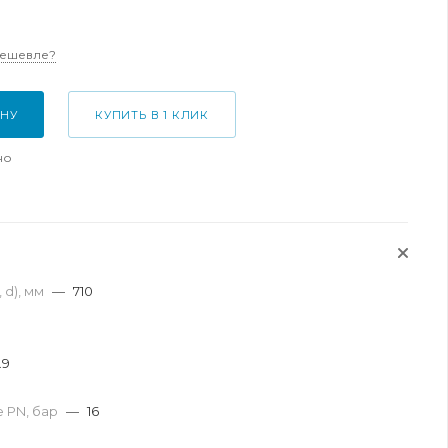
дешевле?
ИНУ
КУПИТЬ В 1 КЛИК
но
 d), мм
—
710
.9
 PN, бар
—
16