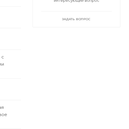
интересующий вопрос
ЗАДАТЬ ВОПРОС
 с
ми
ая
вое