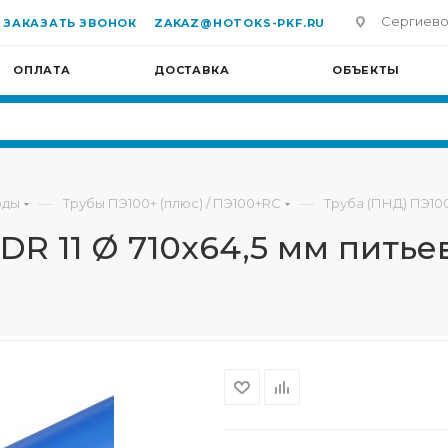
Сергиево-П
ЗАКАЗАТЬ ЗВОНОК
ZAKAZ@HOTOKS-PKF.RU
ОПЛАТА
ДОСТАВКА
ОБЪЕКТЫ
—
—
оды
Трубы ПЭ100+ (плюс) / ПЭ100+RC
Труба (ПНД) ПЭ100
R 11 Ø 710х64,5 мм питье