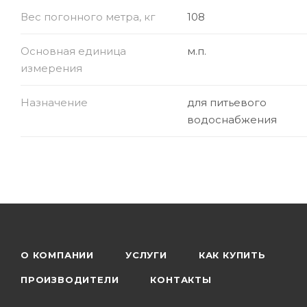
Вес погонного метра, кг
108
Основная единица
м.п.
измерения
Назначение
для питьевого
водоснабжения
О КОМПАНИИ
УСЛУГИ
КАК КУПИТЬ
ПРОИЗВОДИТЕЛИ
КОНТАКТЫ