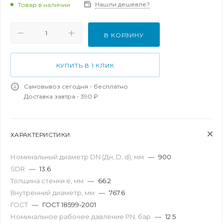
Нашли дешевле?
Товар в наличии
В КОРЗИНУ
КУПИТЬ В 1 КЛИК
Самовывоз сегодня - бесплатно
Доставка завтра - 390 ₽
ХАРАКТЕРИСТИКИ
Номинальный диаметр DN (Дн, D, d), мм
—
900
SDR
—
13.6
Толщина стенки e, мм
—
66.2
Внутренний диаметр, мм
—
767.6
ГОСТ
—
ГОСТ 18599-2001
Номинальное рабочее давление PN, бар
—
12.5