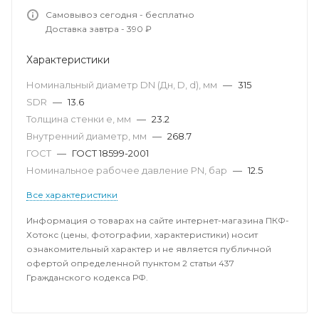
Самовывоз сегодня - бесплатно
Доставка завтра - 390 ₽
Характеристики
Номинальный диаметр DN (Дн, D, d), мм
—
315
SDR
—
13.6
Толщина стенки e, мм
—
23.2
Внутренний диаметр, мм
—
268.7
ГОСТ
—
ГОСТ 18599-2001
Номинальное рабочее давление PN, бар
—
12.5
Все характеристики
Информация о товарах на сайте интернет-магазина ПКФ-
Хотокс (цены, фотографии, характеристики) носит
ознакомительный характер и не является публичной
офертой определенной пунктом 2 статьи 437
Гражданского кодекса РФ.