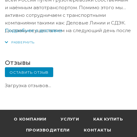
и наёмным автотранспортом. Помимо этого мы
активно сотрудничаем с транспортными
компаниями такими как: Деловые Линии и СДЭК.
Подробнее о доставке
Доставку осуществляем на следующий день после
оплаты, либо по согласованию с менеджером в
день оплаты.
Отзывы
ОСТАВИТЬ ОТЗЫВ
Загрузка отзывов...
О КОМПАНИИ
УСЛУГИ
КАК КУПИТЬ
ПРОИЗВОДИТЕЛИ
КОНТАКТЫ