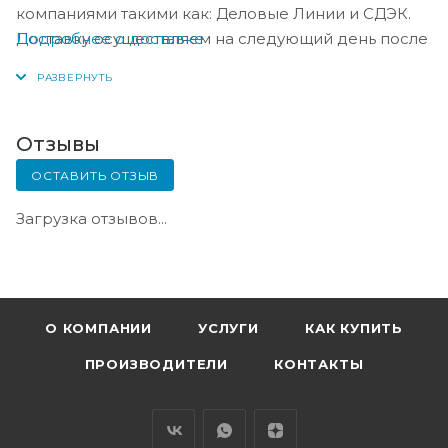
компаниями такими как: Деловые Линии и СДЭК.
Подробнее о доставке
Доставку осуществляем на следующий день после
оплаты, либо по согласованию с менеджером в
день оплаты.
Отзывы
ОСТАВИТЬ ОТЗЫВ
Загрузка отзывов...
О КОМПАНИИ
УСЛУГИ
КАК КУПИТЬ
ПРОИЗВОДИТЕЛИ
КОНТАКТЫ