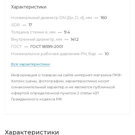
Характеристики
Номинальный диаметр DN (Дн, D, d), мм
—
160
SDR
—
17
Толщина стенки e, мм
—
9.4
Внутренний диаметр, мм
—
141.2
ГОСТ
—
ГОСТ 18599-2001
Номинальное рабочее давление PN, бар
—
10
Все характеристики
Информация о товарах на сайте интернет-магазина ПКФ-
Хотокс (цены, фотографии, характеристики) носит
ознакомительный характер и не является публичной
офертой определенной пунктом 2 статьи 437
Гражданского кодекса РФ.
Характеристики