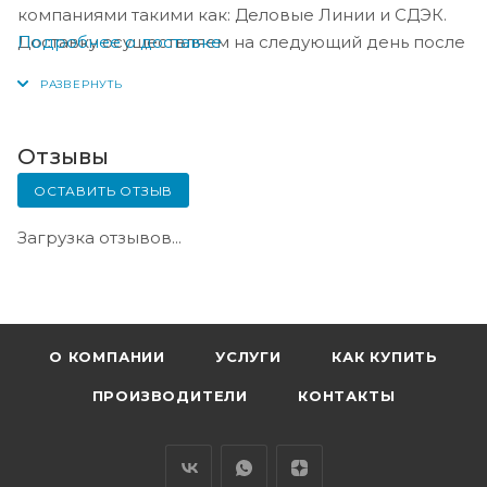
компаниями такими как: Деловые Линии и СДЭК.
Подробнее о доставке
Доставку осуществляем на следующий день после
оплаты, либо по согласованию с менеджером в
день оплаты.
Отзывы
ОСТАВИТЬ ОТЗЫВ
Загрузка отзывов...
О КОМПАНИИ
УСЛУГИ
КАК КУПИТЬ
ПРОИЗВОДИТЕЛИ
КОНТАКТЫ