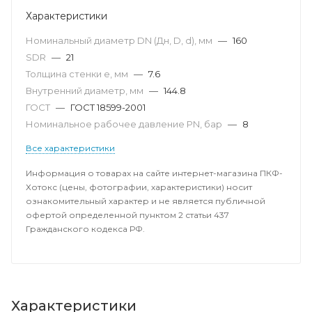
Характеристики
Номинальный диаметр DN (Дн, D, d), мм
—
160
SDR
—
21
Толщина стенки e, мм
—
7.6
Внутренний диаметр, мм
—
144.8
ГОСТ
—
ГОСТ 18599-2001
Номинальное рабочее давление PN, бар
—
8
Все характеристики
Информация о товарах на сайте интернет-магазина ПКФ-
Хотокс (цены, фотографии, характеристики) носит
ознакомительный характер и не является публичной
офертой определенной пунктом 2 статьи 437
Гражданского кодекса РФ.
Характеристики