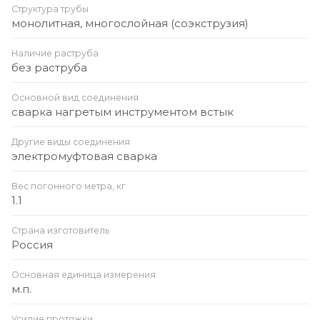
Структура трубы
монолитная, многослойная (соэкструзия)
Наличие раструба
без раструба
Основной вид соединения
сварка нагретым инструментом встык
Другие виды соединения
электромуфтовая сварка
Вес погонного метра, кг
1.1
Страна изготовитель
Россия
Основная единица измерения
м.п.
Усилие протяжки