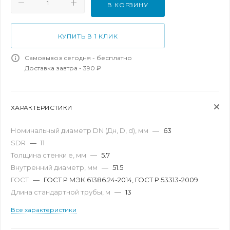
В КОРЗИНУ
КУПИТЬ В 1 КЛИК
Самовывоз сегодня - бесплатно
Доставка завтра - 390 ₽
ХАРАКТЕРИСТИКИ
Номинальный диаметр DN (Дн, D, d), мм
—
63
SDR
—
11
Толщина стенки e, мм
—
5.7
Внутренний диаметр, мм
—
51.5
ГОСТ
—
ГОСТ Р МЭК 61386.24-2014, ГОСТ Р 53313-2009
Длина стандартной трубы, м
—
13
Все характеристики