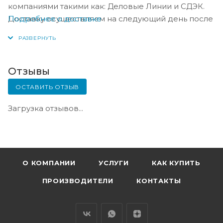
компаниями такими как: Деловые Линии и СДЭК.
Подробнее о доставке
Доставку осуществляем на следующий день после
оплаты, либо по согласованию с менеджером в
день оплаты.
Отзывы
ОСТАВИТЬ ОТЗЫВ
Загрузка отзывов...
О КОМПАНИИ
УСЛУГИ
КАК КУПИТЬ
ПРОИЗВОДИТЕЛИ
КОНТАКТЫ