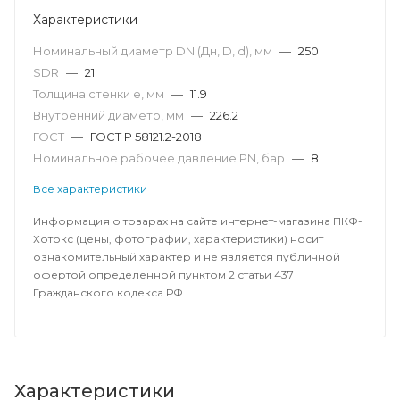
Характеристики
Номинальный диаметр DN (Дн, D, d), мм
—
250
SDR
—
21
Толщина стенки e, мм
—
11.9
Внутренний диаметр, мм
—
226.2
ГОСТ
—
ГОСТ Р 58121.2-2018
Номинальное рабочее давление PN, бар
—
8
Все характеристики
Информация о товарах на сайте интернет-магазина ПКФ-
Хотокс (цены, фотографии, характеристики) носит
ознакомительный характер и не является публичной
офертой определенной пунктом 2 статьи 437
Гражданского кодекса РФ.
Характеристики