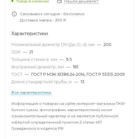
Товар в наличии
Нашли дешевле?
Самовывоз сегодня - бесплатно
Доставка завтра - 390 ₽
Характеристики
Номинальный диаметр DN (Дн, D, d), мм
—
200
SDR
—
21
Толщина стенки e, мм
—
9.5
Внутренний диаметр, мм
—
181
ГОСТ
—
ГОСТ Р МЭК 61386.24-2014, ГОСТ Р 53313-2009
Длина стандартной трубы, м
—
13
Все характеристики
Информация о товарах на сайте интернет-магазина ПКФ-
Хотокс (цены, фотографии, характеристики) носит
ознакомительный характер и не является публичной
офертой определенной пунктом 2 статьи 437
Гражданского кодекса РФ.