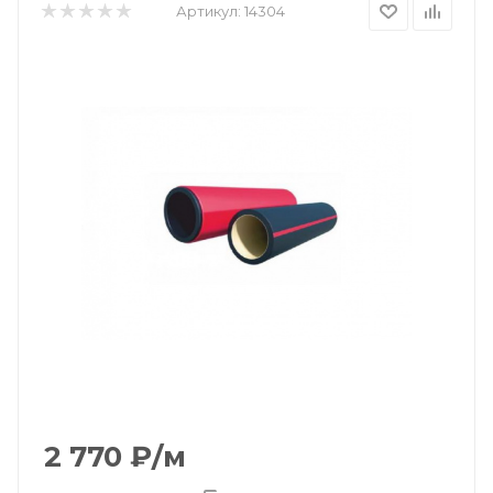
Артикул:
14304
2 770
₽
/м