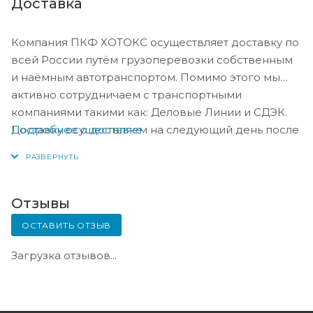
Доставка
Компания ПКФ ХОТОКС осуществляет доставку по
всей России путём грузоперевозки собственным
и наёмным автотранспортом. Помимо этого мы
активно сотрудничаем с транспортными
компаниями такими как: Деловые Линии и СДЭК.
Подробнее о доставке
Доставку осуществляем на следующий день после
оплаты, либо по согласованию с менеджером в
день оплаты.
Отзывы
ОСТАВИТЬ ОТЗЫВ
Загрузка отзывов...