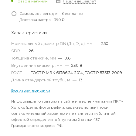
Товар в наличии
Нашли дешевле?
Самовывоз сегодня - бесплатно
Доставка завтра - 390 ₽
Характеристики
Номинальный диаметр DN (Дн, D, d), мм
—
250
SDR
—
26
Толщина стенки e, мм
—
9.6
Внутренний диаметр, мм
—
230.8
ГОСТ
—
ГОСТ Р МЭК 61386.24-2014, ГОСТ Р 53313-2009
Длина стандартной трубы, м
—
13
Все характеристики
Информация о товарах на сайте интернет-магазина ПКФ-
Хотокс (цены, фотографии, характеристики) носит
ознакомительный характер и не является публичной
офертой определенной пунктом 2 статьи 437
Гражданского кодекса РФ.