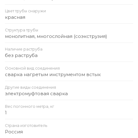
Цвет трубы снаружи
красная
Структура трубы
монолитная, многослойная (соэкструзия)
Наличие раструба
без раструба
Основной вид соединения
сварка нагретым инструментом встык
Другие виды соединения
электромуфтовая сварка
Вес погонного метра, кг
1
Страна изготовитель
Россия