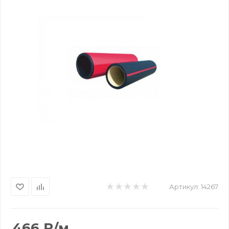
Артикул:
14267
466
₽
/м