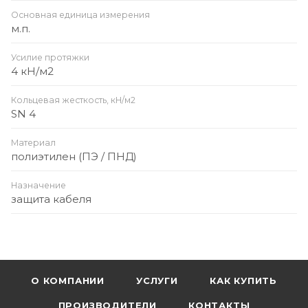
Основная единица измерения
м.п.
Усилие протяжки
4 кН/м2
Кольцевая жесткость, кН/м2
SN 4
Материал
полиэтилен (ПЭ / ПНД)
Назначение
защита кабеля
О КОМПАНИИ
УСЛУГИ
КАК КУПИТЬ
ПРОИЗВОДИТЕЛИ
КОНТАКТЫ