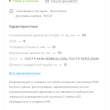
Товар в наличии
Нашли дешевле?
Самовывоз сегодня - бесплатно
Доставка завтра - 390 ₽
Характеристики
Номинальный диаметр DN (Дн, D, d), мм
—
90
SDR
—
9
Толщина стенки e, мм
—
10
Внутренний диаметр, мм
—
70
ГОСТ
—
ГОСТ Р МЭК 61386.24-2014, ГОСТ Р 53313-2009
Длина стандартной трубы, м
—
13
Все характеристики
Информация о товарах на сайте интернет-магазина ПКФ-
Хотокс (цены, фотографии, характеристики) носит
ознакомительный характер и не является публичной
офертой определенной пунктом 2 статьи 437
Гражданского кодекса РФ.