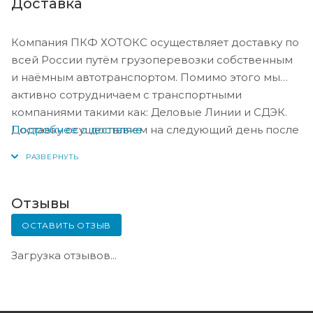
Доставка
Компания ПКФ ХОТОКС осуществляет доставку по
всей России путём грузоперевозки собственным
и наёмным автотранспортом. Помимо этого мы
активно сотрудничаем с транспортными
компаниями такими как: Деловые Линии и СДЭК.
Подробнее о доставке
Доставку осуществляем на следующий день после
оплаты, либо по согласованию с менеджером в
день оплаты.
Отзывы
ОСТАВИТЬ ОТЗЫВ
Загрузка отзывов...