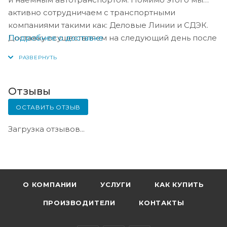
активно сотрудничаем с транспортными
компаниями такими как: Деловые Линии и СДЭК.
Подробнее о доставке
Доставку осуществляем на следующий день после
оплаты, либо по согласованию с менеджером в
день оплаты.
Отзывы
ОСТАВИТЬ ОТЗЫВ
Загрузка отзывов...
О КОМПАНИИ
УСЛУГИ
КАК КУПИТЬ
ПРОИЗВОДИТЕЛИ
КОНТАКТЫ