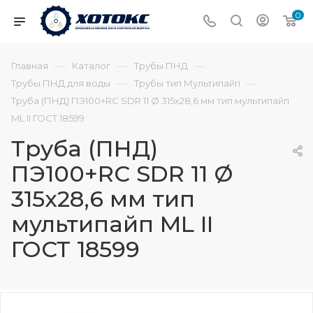
0
—
—
—
Главная
Каталог
Трубы ПНД
—
—
Трубы ПНД для воды
Трубы тип Мультипайп
Труба (ПНД) ПЭ100+RC SDR 11 Ø 315х28,6 мм тип мультипайп
ML II ГОСТ 18599
Труба (ПНД)
ПЭ100+RC SDR 11 Ø
315х28,6 мм тип
мультипайп ML II
ГОСТ 18599