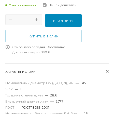
Нашли дешевле?
Товар в наличии
В КОРЗИНУ
КУПИТЬ В 1 КЛИК
Самовывоз сегодня - бесплатно
Доставка завтра - 390 ₽
ХАРАКТЕРИСТИКИ
Номинальный диаметр DN (Дн, D, d), мм
—
315
SDR
—
11
Толщина стенки e, мм
—
28.6
Внутренний диаметр, мм
—
257.7
ГОСТ
—
ГОСТ 18599-2001
Номинальное рабочее давление PN, бар
—
16