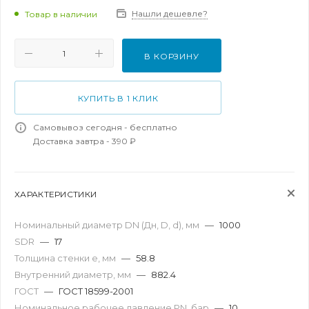
Нашли дешевле?
Товар в наличии
В КОРЗИНУ
КУПИТЬ В 1 КЛИК
Самовывоз сегодня - бесплатно
Доставка завтра - 390 ₽
ХАРАКТЕРИСТИКИ
Номинальный диаметр DN (Дн, D, d), мм
—
1000
SDR
—
17
Толщина стенки e, мм
—
58.8
Внутренний диаметр, мм
—
882.4
ГОСТ
—
ГОСТ 18599-2001
Номинальное рабочее давление PN, бар
—
10