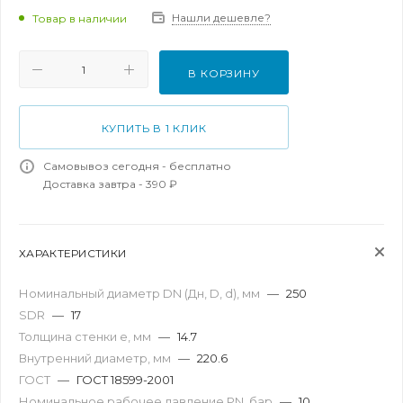
Нашли дешевле?
Товар в наличии
В КОРЗИНУ
КУПИТЬ В 1 КЛИК
Самовывоз сегодня - бесплатно
Доставка завтра - 390 ₽
ХАРАКТЕРИСТИКИ
Номинальный диаметр DN (Дн, D, d), мм
—
250
SDR
—
17
Толщина стенки e, мм
—
14.7
Внутренний диаметр, мм
—
220.6
ГОСТ
—
ГОСТ 18599-2001
Номинальное рабочее давление PN, бар
—
10