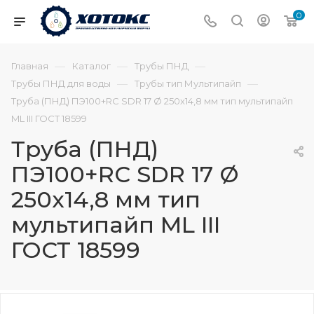
0
—
—
—
Главная
Каталог
Трубы ПНД
—
—
Трубы ПНД для воды
Трубы тип Мультипайп
Труба (ПНД) ПЭ100+RC SDR 17 Ø 250х14,8 мм тип мультипайп
ML III ГОСТ 18599
Труба (ПНД)
ПЭ100+RC SDR 17 Ø
250х14,8 мм тип
мультипайп ML III
ГОСТ 18599