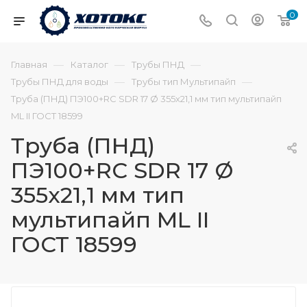
0
—
—
—
Главная
Каталог
Трубы ПНД
—
—
Трубы ПНД для воды
Трубы тип Мультипайп
Труба (ПНД) ПЭ100+RC SDR 17 Ø 355х21,1 мм тип мультипайп
ML II ГОСТ 18599
Труба (ПНД)
ПЭ100+RC SDR 17 Ø
355х21,1 мм тип
мультипайп ML II
ГОСТ 18599