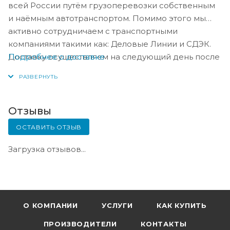
всей России путём грузоперевозки собственным
и наёмным автотранспортом. Помимо этого мы
активно сотрудничаем с транспортными
компаниями такими как: Деловые Линии и СДЭК.
Подробнее о доставке
Доставку осуществляем на следующий день после
оплаты, либо по согласованию с менеджером в
день оплаты.
Отзывы
ОСТАВИТЬ ОТЗЫВ
Загрузка отзывов...
О КОМПАНИИ
УСЛУГИ
КАК КУПИТЬ
ПРОИЗВОДИТЕЛИ
КОНТАКТЫ