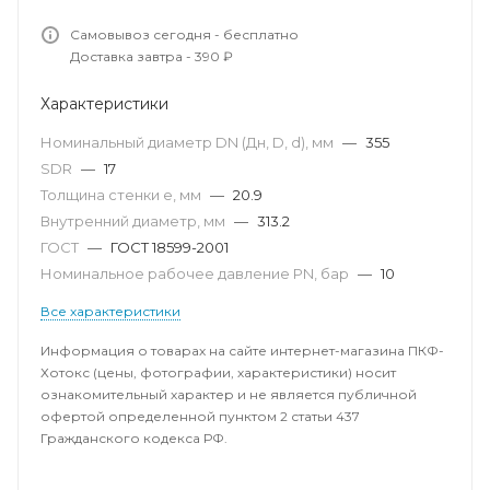
Самовывоз сегодня - бесплатно
Доставка завтра - 390 ₽
Характеристики
Номинальный диаметр DN (Дн, D, d), мм
—
355
SDR
—
17
Толщина стенки e, мм
—
20.9
Внутренний диаметр, мм
—
313.2
ГОСТ
—
ГОСТ 18599-2001
Номинальное рабочее давление PN, бар
—
10
Все характеристики
Информация о товарах на сайте интернет-магазина ПКФ-
Хотокс (цены, фотографии, характеристики) носит
ознакомительный характер и не является публичной
офертой определенной пунктом 2 статьи 437
Гражданского кодекса РФ.