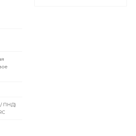
ая
вое
 / ПНД)
RC