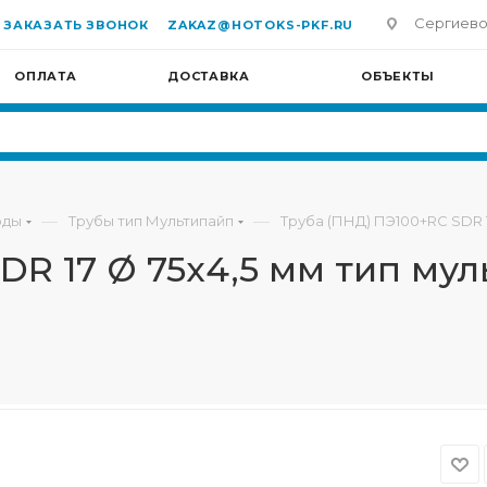
Сергиево-П
ЗАКАЗАТЬ ЗВОНОК
ZAKAZ@HOTOKS-PKF.RU
ОПЛАТА
ДОСТАВКА
ОБЪЕКТЫ
—
—
оды
Трубы тип Мультипайп
Труба (ПНД) ПЭ100+RC SDR 17
R 17 Ø 75х4,5 мм тип мул