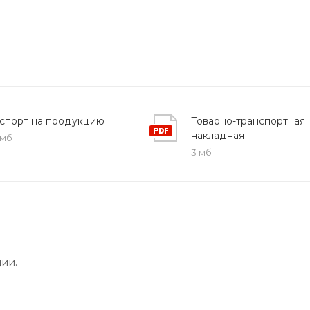
спорт на продукцию
Товарно-транспортная
накладная
 мб
3 мб
ии.