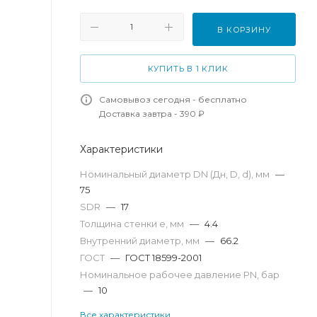
В КОРЗИНУ
КУПИТЬ В 1 КЛИК
Самовывоз сегодня - бесплатно
Доставка завтра - 390 ₽
Характеристики
Номинальный диаметр DN (Дн, D, d), мм
—
75
SDR
—
17
Толщина стенки e, мм
—
4.4
Внутренний диаметр, мм
—
66.2
ГОСТ
—
ГОСТ 18599-2001
Номинальное рабочее давление PN, бар
—
10
Все характеристики