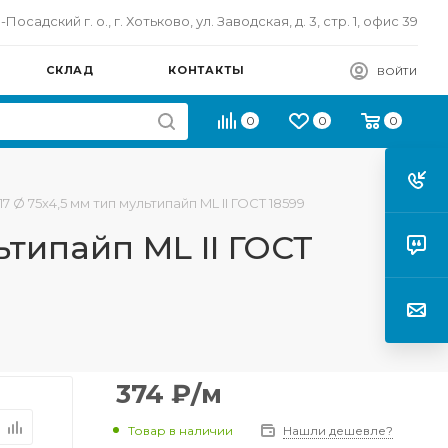
осадский г. о., г. Хотьково, ул. Заводская, д. 3, стр. 1, офис 39
СКЛАД
КОНТАКТЫ
ВОЙТИ
0
0
0
 Ø 75х4,5 мм тип мультипайп ML II ГОСТ 18599
ьтипайп ML II ГОСТ
374
₽
/м
Товар в наличии
Нашли дешевле?