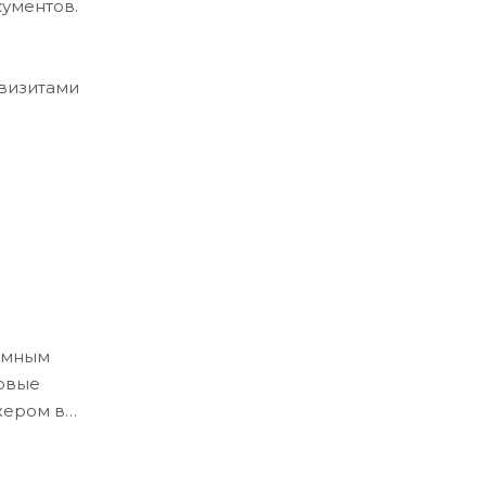
кументов.
квизитами
ёмным
ловые
жером в