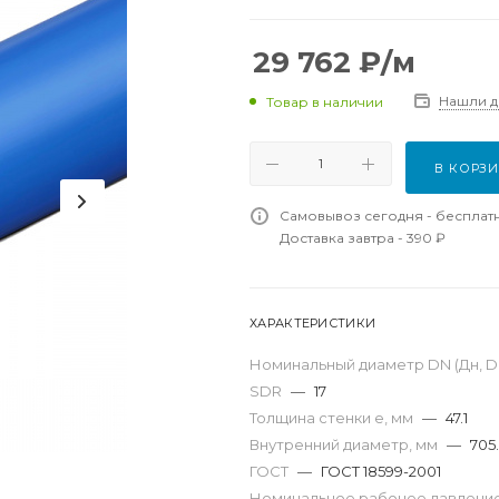
29 762
₽
/м
Нашли 
Товар в наличии
В КОРЗ
Самовывоз сегодня - бесплат
Доставка завтра - 390 ₽
ХАРАКТЕРИСТИКИ
Номинальный диаметр DN (Дн, D,
SDR
—
17
Толщина стенки e, мм
—
47.1
Внутренний диаметр, мм
—
705
ГОСТ
—
ГОСТ 18599-2001
Номинальное рабочее давление