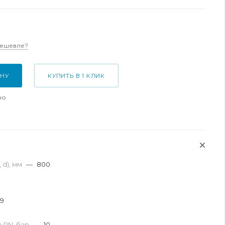
дешевле?
ИНУ
КУПИТЬ В 1 КЛИК
но
 d), мм
—
800
.9
 PN, бар
—
10