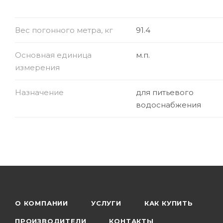
Вес погонного метра, кг
91.4
Основная единица
м.п.
измерения
Назначение
для питьевого
водоснабжения
О КОМПАНИИ
УСЛУГИ
КАК КУПИТЬ
ПРОИЗВОДИТЕЛИ
КОНТАКТЫ