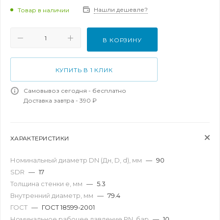
Нашли дешевле?
Товар в наличии
В КОРЗИНУ
КУПИТЬ В 1 КЛИК
Самовывоз сегодня - бесплатно
Доставка завтра - 390 ₽
ХАРАКТЕРИСТИКИ
Номинальный диаметр DN (Дн, D, d), мм
—
90
SDR
—
17
Толщина стенки e, мм
—
5.3
Внутренний диаметр, мм
—
79.4
ГОСТ
—
ГОСТ 18599-2001
Номинальное рабочее давление PN, бар
—
10