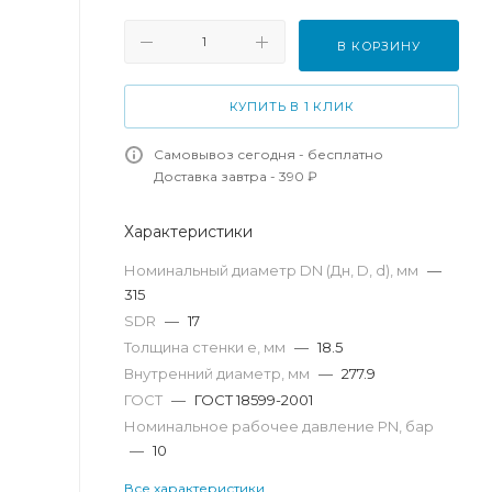
В КОРЗИНУ
КУПИТЬ В 1 КЛИК
Самовывоз сегодня - бесплатно
Доставка завтра - 390 ₽
Характеристики
Номинальный диаметр DN (Дн, D, d), мм
—
315
SDR
—
17
Толщина стенки e, мм
—
18.5
Внутренний диаметр, мм
—
277.9
ГОСТ
—
ГОСТ 18599-2001
Номинальное рабочее давление PN, бар
—
10
Все характеристики