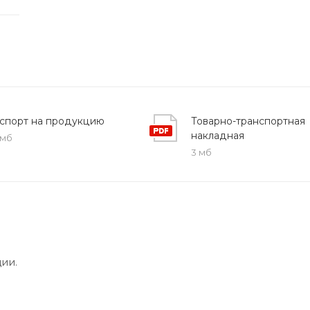
спорт на продукцию
Товарно-транспортная
накладная
 мб
3 мб
ии.