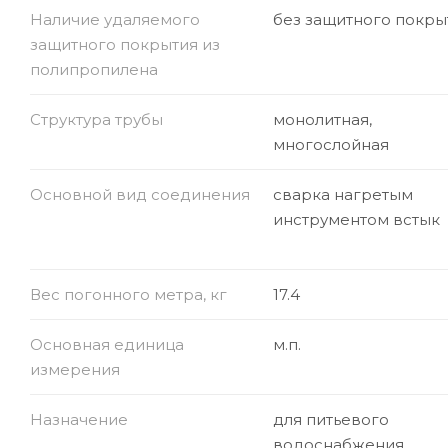
Наличие удаляемого
без защитного покры
защитного покрытия из
полипропилена
Структура трубы
монолитная,
многослойная
Основной вид соединения
сварка нагретым
инструментом встык
Вес погонного метра, кг
17.4
Основная единица
м.п.
измерения
Назначение
для питьевого
водоснабжения