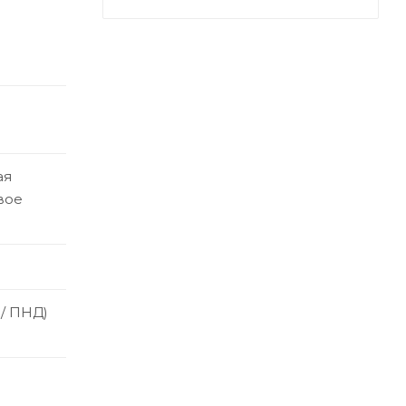
ая
вое
 / ПНД)