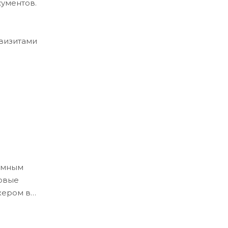
кументов.
квизитами
ёмным
ловые
жером в