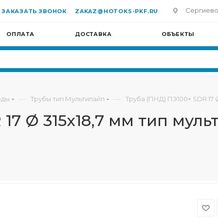
Сергиево-П
ЗАКАЗАТЬ ЗВОНОК
ZAKAZ@HOTOKS-PKF.RU
ОПЛАТА
ДОСТАВКА
ОБЪЕКТЫ
—
—
оды
Трубы тип Мультипайп
Труба (ПНД) ПЭ100+ SDR 17 Ø
17 Ø 315х18,7 мм тип муль