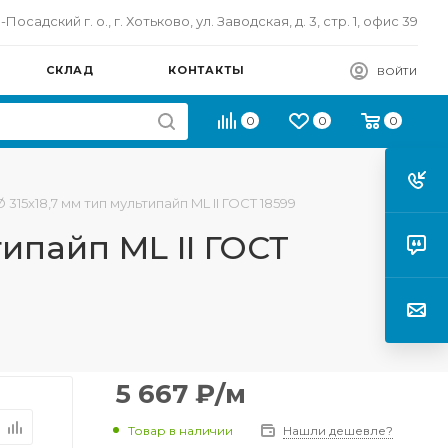
осадский г. о., г. Хотьково, ул. Заводская, д. 3, стр. 1, офис 39
СКЛАД
КОНТАКТЫ
ВОЙТИ
0
0
0
 315х18,7 мм тип мультипайп ML II ГОСТ 18599
типайп ML II ГОСТ
5 667
₽
/м
Товар в наличии
Нашли дешевле?