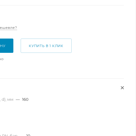
дешевле?
ИНУ
КУПИТЬ В 1 КЛИК
но
 d), мм
—
160
 PN, бар
—
10