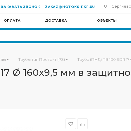
Сергиево-П
ЗАКАЗАТЬ ЗВОНОК
ZAKAZ@HOTOKS-PKF.RU
ОПЛАТА
ДОСТАВКА
ОБЪЕКТЫ
—
—
оды
Трубы тип Протект (PS)
Труба (ПНД) ПЭ 100 SDR 17 
17 Ø 160х9,5 мм в защитно