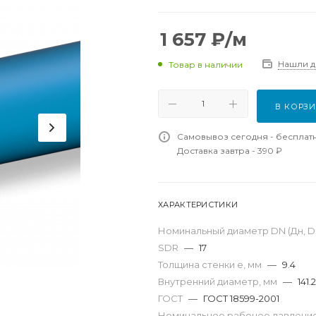
1 657
₽
/м
Нашли 
Товар в наличии
В КОРЗ
Самовывоз сегодня - бесплат
Доставка завтра - 390 ₽
ХАРАКТЕРИСТИКИ
Номинальный диаметр DN (Дн, D,
SDR
—
17
Толщина стенки e, мм
—
9.4
Внутренний диаметр, мм
—
141.2
ГОСТ
—
ГОСТ 18599-2001
Номинальное рабочее давление