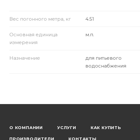
Вес погонного метра, кг
4.51
Основная единица
м.п.
измерения
Назначение
для питьевого
водоснабжения
О КОМПАНИИ
УСЛУГИ
КАК КУПИТЬ
ПРОИЗВОДИТЕЛИ
КОНТАКТЫ