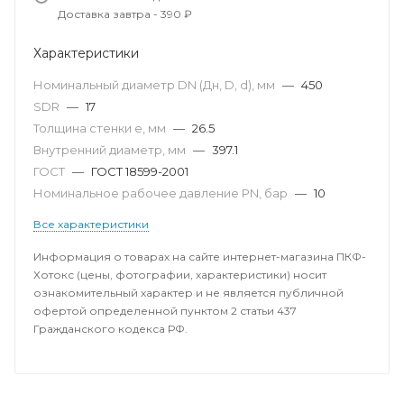
Доставка завтра - 390 ₽
Характеристики
Номинальный диаметр DN (Дн, D, d), мм
—
450
SDR
—
17
Толщина стенки e, мм
—
26.5
Внутренний диаметр, мм
—
397.1
ГОСТ
—
ГОСТ 18599-2001
Номинальное рабочее давление PN, бар
—
10
Все характеристики
Информация о товарах на сайте интернет-магазина ПКФ-
Хотокс (цены, фотографии, характеристики) носит
ознакомительный характер и не является публичной
офертой определенной пунктом 2 статьи 437
Гражданского кодекса РФ.