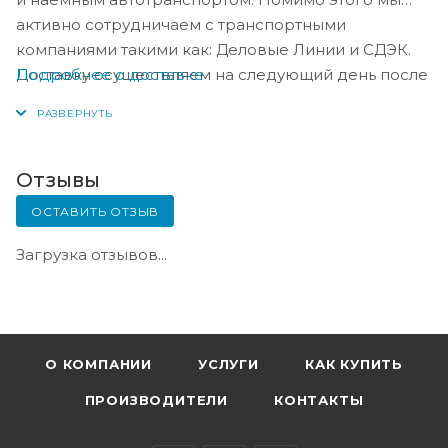
активно сотрудничаем с транспортными
компаниями такими как: Деловые Линии и СДЭК.
Подробнее о доставке
Доставку осуществляем на следующий день после
оплаты, либо по согласованию с менеджером в
день оплаты.
Отзывы
ОСТАВИТЬ ОТЗЫВ
Загрузка отзывов...
О КОМПАНИИ
УСЛУГИ
КАК КУПИТЬ
ПРОИЗВОДИТЕЛИ
КОНТАКТЫ