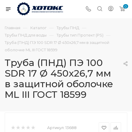
0
—
—
—
Главная
Каталог
Трубы ПНД
—
—
Трубы ПНД для воды
Трубы тип Протект (PS)
Труба (ПНД) ПЭ 100 SDR 17 Ø 450х26,7 мм в защитной
оболочке ML III ГОСТ 18599
Труба (ПНД) ПЭ 100
SDR 17 Ø 450х26,7 мм
в защитной оболочке
ML III ГОСТ 18599
Артикул:
13688