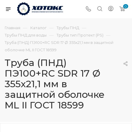
0
—
—
—
Главная
Каталог
Трубы ПНД
—
—
Трубы ПНД для воды
Трубы тип Протект (PS)
Труба (ПНД) ПЭ100+RC SDR 17 Ø 355х21,1 мм в защитной
оболочке ML II ГОСТ 18599
Труба (ПНД)
ПЭ100+RC SDR 17 Ø
355х21,1 мм в
защитной оболочке
ML II ГОСТ 18599