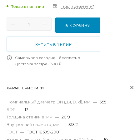
Нашли дешевле?
Товар в наличии
В КОРЗИНУ
КУПИТЬ В 1 КЛИК
Самовывоз сегодня - бесплатно
Доставка завтра - 390 ₽
ХАРАКТЕРИСТИКИ
Номинальный диаметр DN (Дн, D, d), мм
—
355
SDR
—
17
Толщина стенки e, мм
—
20.9
Внутренний диаметр, мм
—
313.2
ГОСТ
—
ГОСТ 18599-2001
Номинальное рабочее давление PN, бар
—
10