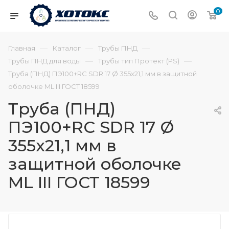
0
—
—
—
Главная
Каталог
Трубы ПНД
—
—
Трубы ПНД для воды
Трубы тип Протект (PS)
Труба (ПНД) ПЭ100+RC SDR 17 Ø 355х21,1 мм в защитной
оболочке ML III ГОСТ 18599
Труба (ПНД)
ПЭ100+RC SDR 17 Ø
355х21,1 мм в
защитной оболочке
ML III ГОСТ 18599