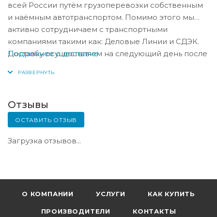
всей России путём грузоперевозки собственным
и наёмным автотранспортом. Помимо этого мы
активно сотрудничаем с транспортными
компаниями такими как: Деловые Линии и СДЭК.
Подробнее о доставке
Доставку осуществляем на следующий день после
оплаты, либо по согласованию с менеджером в
день оплаты.
Отзывы
ОСТАВИТЬ ОТЗЫВ
Загрузка отзывов...
О КОМПАНИИ
УСЛУГИ
КАК КУПИТЬ
ПРОИЗВОДИТЕЛИ
КОНТАКТЫ