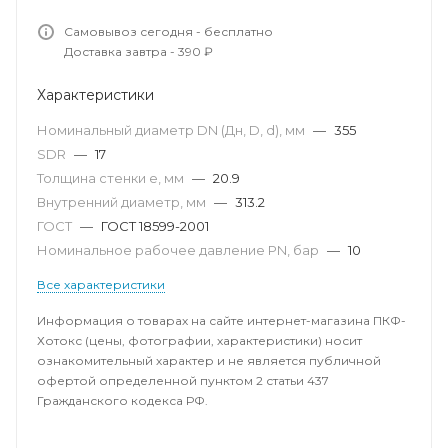
Самовывоз сегодня - бесплатно
Доставка завтра - 390 ₽
Характеристики
Номинальный диаметр DN (Дн, D, d), мм
—
355
SDR
—
17
Толщина стенки e, мм
—
20.9
Внутренний диаметр, мм
—
313.2
ГОСТ
—
ГОСТ 18599-2001
Номинальное рабочее давление PN, бар
—
10
Все характеристики
Информация о товарах на сайте интернет-магазина ПКФ-
Хотокс (цены, фотографии, характеристики) носит
ознакомительный характер и не является публичной
офертой определенной пунктом 2 статьи 437
Гражданского кодекса РФ.