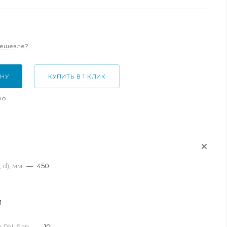
дешевле?
ИНУ
КУПИТЬ В 1 КЛИК
но
 d), мм
—
450
1
 PN, бар
—
10