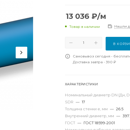
13 036
₽
/м
Нашли 
Товар в наличии
В КОРЗ
Самовывоз сегодня - бесплат
Доставка завтра - 390 ₽
ХАРАКТЕРИСТИКИ
Номинальный диаметр DN (Дн, D,
SDR
—
17
Толщина стенки e, мм
—
26.5
Внутренний диаметр, мм
—
397.
ГОСТ
—
ГОСТ 18599-2001
Номинальное рабочее давление