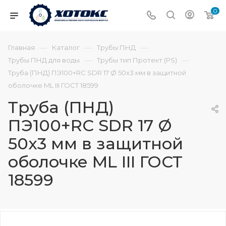
0
—
—
—
Главная
Каталог
Трубы ПНД
—
—
Трубы ПНД для воды
Трубы тип Протект (PS)
Труба (ПНД) ПЭ100+RC SDR 17 Ø 50х3 мм в защитной
оболочке ML III ГОСТ 18599
Труба (ПНД)
ПЭ100+RC SDR 17 Ø
50х3 мм в защитной
оболочке ML III ГОСТ
18599