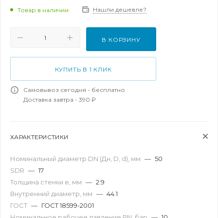
Нашли дешевле?
Товар в наличии
В КОРЗИНУ
КУПИТЬ В 1 КЛИК
Самовывоз сегодня - бесплатно
Доставка завтра - 390 ₽
ХАРАКТЕРИСТИКИ
Номинальный диаметр DN (Дн, D, d), мм
—
50
SDR
—
17
Толщина стенки e, мм
—
2.9
Внутренний диаметр, мм
—
44.1
ГОСТ
—
ГОСТ 18599-2001
Номинальное рабочее давление PN, бар
—
10