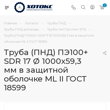
0
—
—
—
Главная
Каталог
Трубы ПНД
—
—
Трубы ПНД для воды
Трубы тип Протект (PS)
Труба (ПНД) ПЭ100+ SDR 17 Ø 1000х59,3 мм в защитной
оболочке ML II ГОСТ 18599
Труба (ПНД) ПЭ100+
SDR 17 Ø 1000х59,3
мм в защитной
оболочке ML II ГОСТ
18599