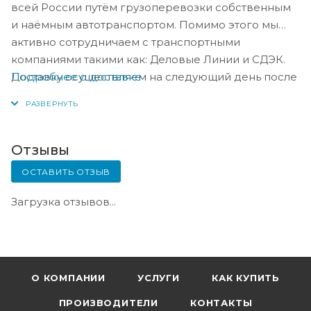
всей России путём грузоперевозки собственным
и наёмным автотранспортом. Помимо этого мы
активно сотрудничаем с транспортными
компаниями такими как: Деловые Линии и СДЭК.
Подробнее о доставке
Доставку осуществляем на следующий день после
оплаты, либо по согласованию с менеджером в
день оплаты.
Отзывы
ОСТАВИТЬ ОТЗЫВ
Загрузка отзывов...
О КОМПАНИИ
УСЛУГИ
КАК КУПИТЬ
ПРОИЗВОДИТЕЛИ
КОНТАКТЫ