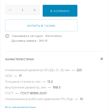
В КОРЗИНУ
КУПИТЬ В 1 КЛИК
Самовывоз сегодня - бесплатно
Доставка завтра - 390 ₽
ХАРАКТЕРИСТИКИ
Номинальный диаметр DN (Дн, D, d), мм
—
225
SDR
—
17
Толщина стенки e, мм
—
13.2
Внутренний диаметр, мм
—
198.5
ГОСТ
—
ГОСТ 18599-2001
Номинальное рабочее давление PN, бар
—
10
Все характеристики