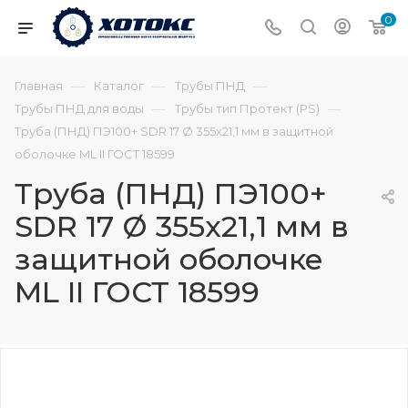
0
—
—
—
Главная
Каталог
Трубы ПНД
—
—
Трубы ПНД для воды
Трубы тип Протект (PS)
Труба (ПНД) ПЭ100+ SDR 17 Ø 355х21,1 мм в защитной
оболочке ML II ГОСТ 18599
Труба (ПНД) ПЭ100+
SDR 17 Ø 355х21,1 мм в
защитной оболочке
ML II ГОСТ 18599