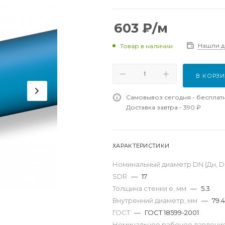
603
₽
/м
Нашли 
Товар в наличии
В КОРЗ
Самовывоз сегодня - бесплат
Доставка завтра - 390 ₽
ХАРАКТЕРИСТИКИ
Номинальный диаметр DN (Дн, D,
SDR
—
17
Толщина стенки e, мм
—
5.3
Внутренний диаметр, мм
—
79.4
ГОСТ
—
ГОСТ 18599-2001
Номинальное рабочее давление