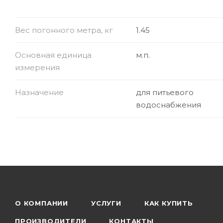
Вес погонного метра, кг
1.45
Основная единица
м.п.
измерения
Назначение
для питьевого
водоснабжения
О КОМПАНИИ
УСЛУГИ
КАК КУПИТЬ
ПРОИЗВОДИТЕЛИ
КОНТАКТЫ