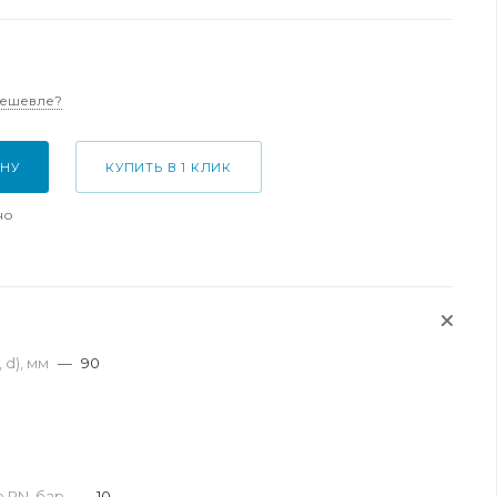
дешевле?
ИНУ
КУПИТЬ В 1 КЛИК
но
 d), мм
—
90
 PN, бар
—
10