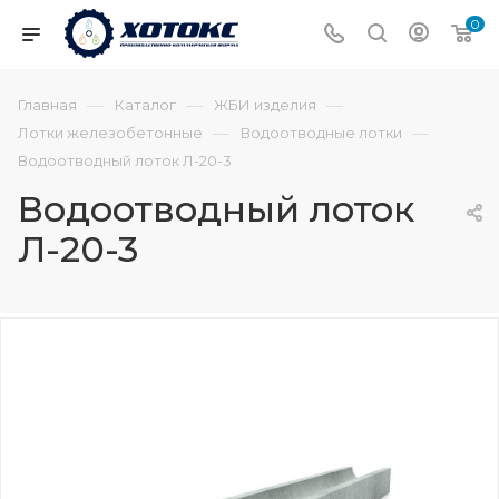
0
—
—
—
Главная
Каталог
ЖБИ изделия
—
—
Лотки железобетонные
Водоотводные лотки
Водоотводный лоток Л-20-3
Водоотводный лоток
Л-20-3