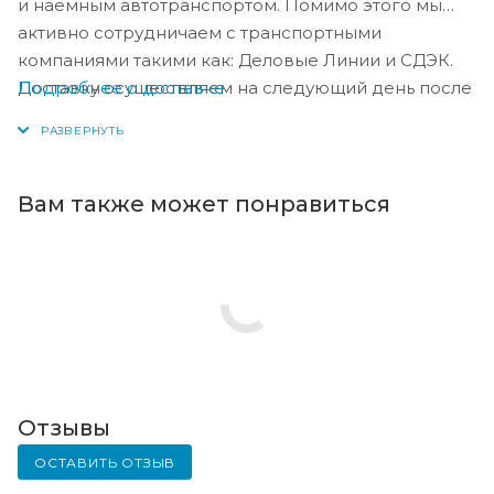
и наёмным автотранспортом. Помимо этого мы
активно сотрудничаем с транспортными
компаниями такими как: Деловые Линии и СДЭК.
Подробнее о доставке
Доставку осуществляем на следующий день после
оплаты, либо по согласованию с менеджером в
день оплаты.
Вам также может понравиться
Отзывы
ОСТАВИТЬ ОТЗЫВ