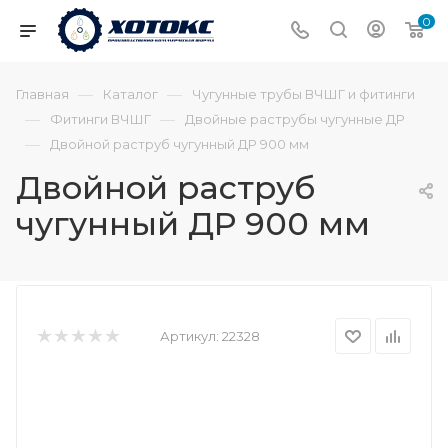
0
—
—
Главная
Каталог
Чугунные трубы ВЧШГ и фитинги
—
—
Фитинги ВЧШГ
Двойные раструбы чугунные ДР
—
Двойной раструб чугунный ДР 900 мм
Двойной раструб
чугунный ДР 900 мм
Артикул:
22328