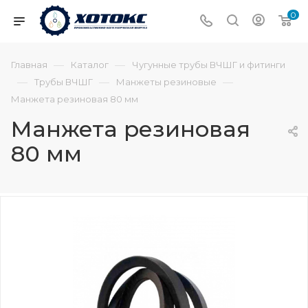
0
—
—
Главная
Каталог
Чугунные трубы ВЧШГ и фитинги
—
—
—
Трубы ВЧШГ
Манжеты резиновые
Манжета резиновая 80 мм
Манжета резиновая
80 мм