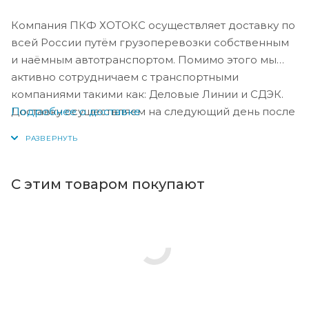
Компания ПКФ ХОТОКС осуществляет доставку по
всей России путём грузоперевозки собственным
и наёмным автотранспортом. Помимо этого мы
активно сотрудничаем с транспортными
компаниями такими как: Деловые Линии и СДЭК.
Подробнее о доставке
Доставку осуществляем на следующий день после
оплаты, либо по согласованию с менеджером в
день оплаты.
С этим товаром покупают