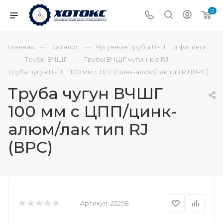
0
—
—
Главная
Каталог
Чугунные трубы ВЧШГ и фитинги
—
—
—
Трубы ВЧШГ
Трубы ВЧШГ чугунные RJ
Труба чугун ВЧШГ 100 мм с ЦПП/цинк-алюм/лак тип RJ (ВРС)
Труба чугун ВЧШГ
100 мм с ЦПП/цинк-
алюм/лак тип RJ
(ВРС)
Артикул:
22258