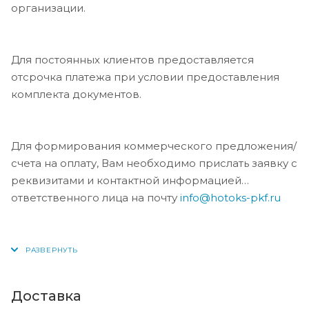
организации.
продаж поможет подобрать подходящие трубы
ВЧШГ 100 мм для вашего проекта.
Для постоянных клиентов предоставляется
отсрочка платежа при условии предоставления
комплекта документов.
Для формирования коммерческого предложения/
счета на оплату, Вам необходимо прислать заявку с
реквизитами и контактной информацией
ответственного лица на почту
info@hotoks-pkf.ru
Доставка