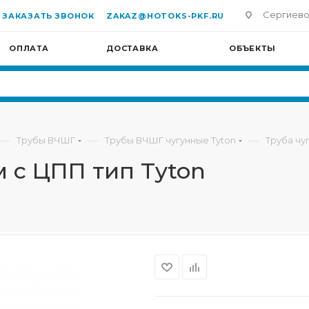
Сергиево-П
ЗАКАЗАТЬ ЗВОНОК
ZAKAZ@HOTOKS-PKF.RU
ОПЛАТА
ДОСТАВКА
ОБЪЕКТЫ
—
—
—
Трубы ВЧШГ
Трубы ВЧШГ чугунные Tyton
Труба чу
м с ЦПП тип Tyton