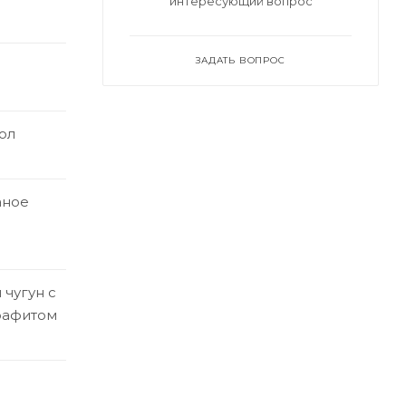
интересующий вопрос
ЗАДАТЬ ВОПРОС
ол
аное
чугун с
рафитом