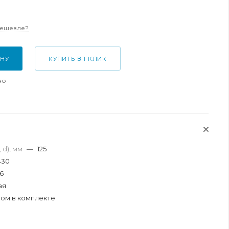
дешевле?
ИНУ
КУПИТЬ В 1 КЛИК
но
 d), мм
—
125
430
6
ая
бом в комплекте
я