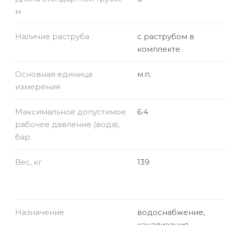
м
Наличие раструба
с раструбом в
комплекте
Основная единица
м.п.
измерения
Максимальное допустимое
6.4
рабочее давление (вода),
бар
Вес, кг
139
Назначение
водоснабжение,
канализация