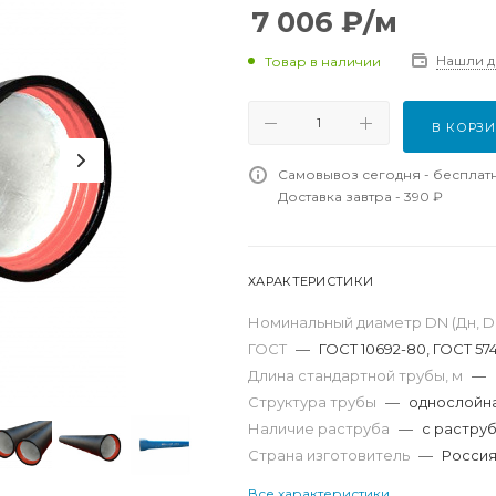
7 006
₽
/м
Нашли 
Товар в наличии
В КОРЗ
Самовывоз сегодня - бесплат
Доставка завтра - 390 ₽
ХАРАКТЕРИСТИКИ
Номинальный диаметр DN (Дн, D,
ГОСТ
—
ГОСТ 10692-80, ГОСТ 57
Длина стандартной трубы, м
—
Структура трубы
—
однослойн
Наличие раструба
—
с растру
Страна изготовитель
—
Росси
Все характеристики