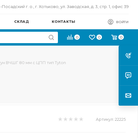
осадский г. о., г. Хотьково, ул. Заводская, д. 3, стр. 1, офис 39
СКЛАД
КОНТАКТЫ
ВОЙТИ
0
0
0
гун ВЧШГ 80 мм с ЦПП тип Tyton
Артикул:
22225