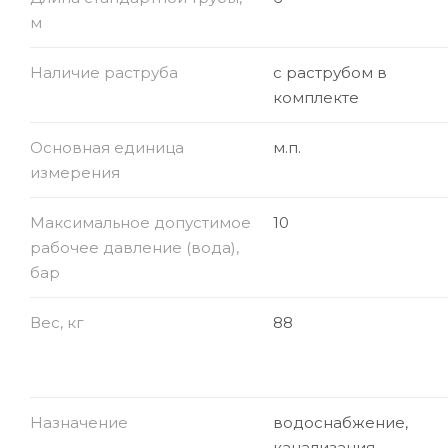
м
Наличие раструба
с раструбом в
комплекте
Основная единица
м.п.
измерения
Максимальное допустимое
10
рабочее давление (вода),
бар
Вес, кг
88
Назначение
водоснабжение,
канализация