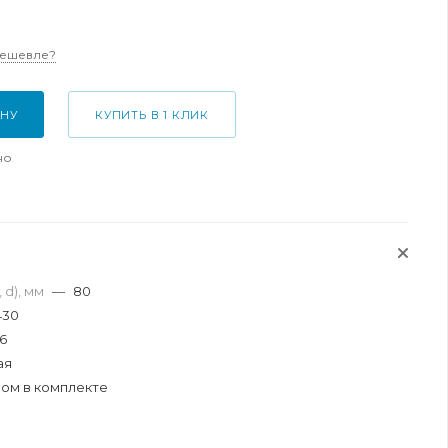
дешевле?
ИНУ
КУПИТЬ В 1 КЛИК
но
 d), мм
—
80
430
6
ая
бом в комплекте
я