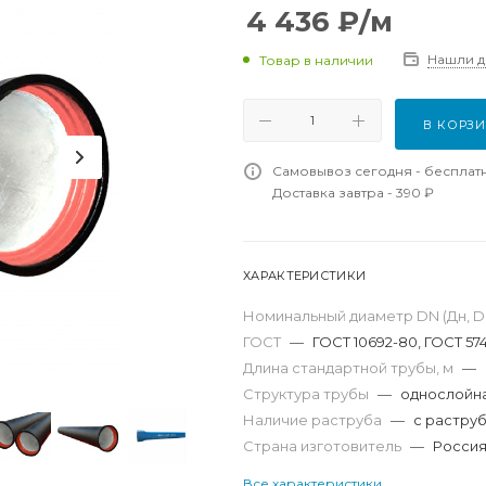
4 436
₽
/м
Нашли 
Товар в наличии
В КОРЗ
Самовывоз сегодня - бесплат
Доставка завтра - 390 ₽
ХАРАКТЕРИСТИКИ
Номинальный диаметр DN (Дн, D,
ГОСТ
—
ГОСТ 10692-80, ГОСТ 57
Длина стандартной трубы, м
—
Структура трубы
—
однослойн
Наличие раструба
—
с растру
Страна изготовитель
—
Росси
Все характеристики