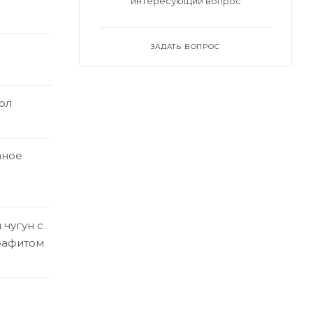
интересующий вопрос
ЗАДАТЬ ВОПРОС
ол
аное
чугун с
рафитом