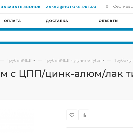
Сергиево-П
ЗАКАЗАТЬ ЗВОНОК
ZAKAZ@HOTOKS-PKF.RU
ОПЛАТА
ДОСТАВКА
ОБЪЕКТЫ
—
—
—
Трубы ВЧШГ
Трубы ВЧШГ чугунные Tyton
Труба чу
м с ЦПП/цинк-алюм/лак ти