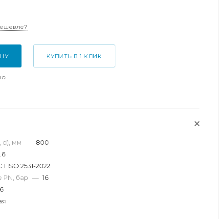
дешевле?
ИНУ
КУПИТЬ В 1 КЛИК
но
 d), мм
—
800
.6
СТ ISO 2531-2022
 PN, бар
—
16
6
ая