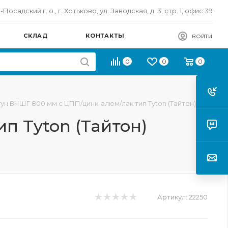
осадский г. о., г. Хотьково, ул. Заводская, д. 3, стр. 1, офис 39
СКЛАД
КОНТАКТЫ
ВОЙТИ
0
0
0
гун ВЧШГ 800 мм с ЦПП/цинк-алюм/лак тип Tyton (Тайтон)
п Tyton (Тайтон)
Артикул:
22250