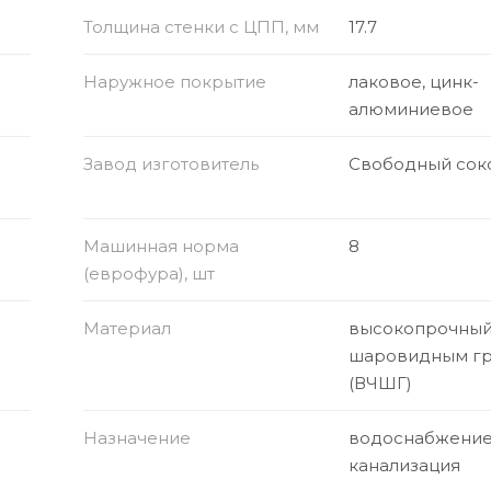
Толщина стенки с ЦПП, мм
17.7
Наружное покрытие
лаковое, цинк-
алюминиевое
Завод изготовитель
Свободный сок
Машинная норма
8
(еврофура), шт
Материал
высокопрочный 
шаровидным г
(ВЧШГ)
Назначение
водоснабжение
канализация