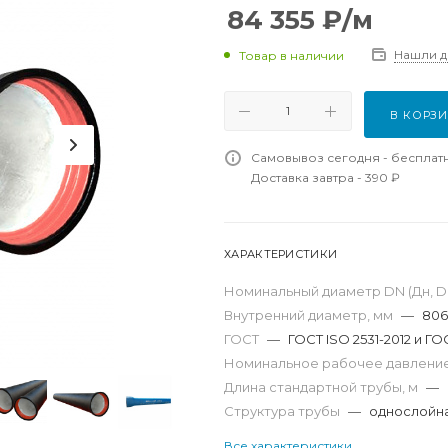
84 355
₽
/м
Нашли 
Товар в наличии
В КОРЗ
Самовывоз сегодня - бесплат
Доставка завтра - 390 ₽
ХАРАКТЕРИСТИКИ
Номинальный диаметр DN (Дн, D,
Внутренний диаметр, мм
—
806
ГОСТ
—
ГОСТ ISO 2531-2012 и ГО
Номинальное рабочее давление
Длина стандартной трубы, м
—
Структура трубы
—
однослойн
Все характеристики