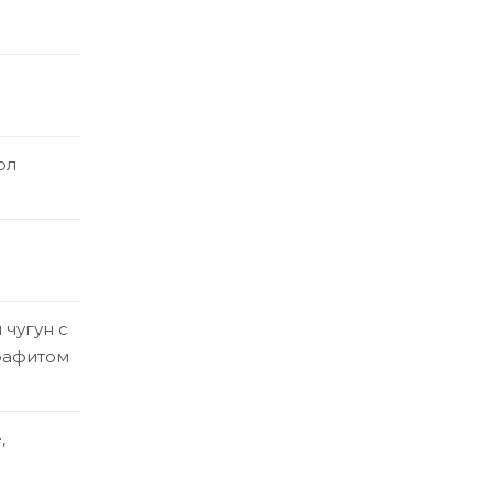
ол
чугун с
рафитом
,